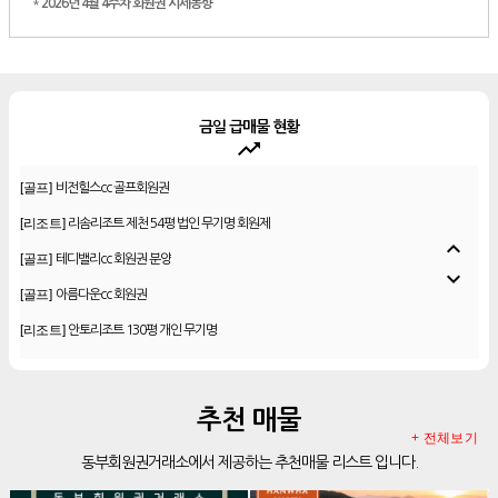
*
2026년 4월 4주차 회원권 시세동향
금일 급매물 현황
trending_up
[골프]
비전힐스cc 골프회원권
[리조트]
리솜리조트 제천 54평 법인 무기명 회원제
[골프]
테디밸리cc 회원권 분양
expand_less
expand_more
[골프]
아름다운cc 회원권
[리조트]
안토리조트 130평 개인 무기명
[리조트]
한화 안토 77평 등기 기명
[리조트]
한화 안토 67평 하프 등기 기명
추천 매물
[리조트]
한화리조트 스위트 회원제 무기명
+ 전체보기
[리조트]
소노 이그젝큐티브 회원제 무기명
동부회원권거래소에서 제공하는 추천매물 리스트 입니다.
[리조트]
소노호텔앤리조트 로얄 회원제 기명