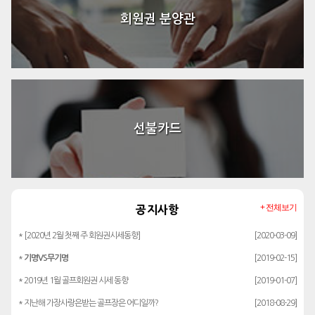
회원권 분양관
선불카드
+ 전체보기
공지사항
* [2020년 2월 첫째 주 회원권시세동향]
[2020-03-09]
*
기명VS무기명
[2019-02-15]
* 2019년 1월 골프회원권 시세 동향
[2019-01-07]
* 지난해 가장사랑은받는 골프장은 어디일까?
[2018-08-29]