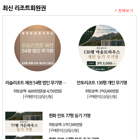
최신 리조트회원권
+ 전체보기
리솜리조트 제천 54평 법인 무기명 회원제
안토리조트 130평 개인 무기명
희망금액 :
4,600만원(분 4,750만원)
희망금액 :
3억3,000만원
[구매문의]
[상담신청]
[구매문의]
[상담신청]
한화 안토 77평 등기 기명
희망금액 :
1억7,500만원
[구매문의]
[상담신청]