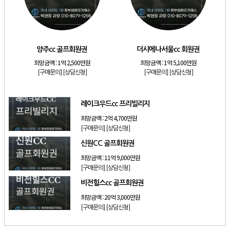
[리조트]
소노호텔앤리조트 스위트 등기 기명
[리조트]
금호리조트 28평 등기 기명
[골프]
양주cc 골프회원권
양주cc 골프회원권
더시에나서울cc 회원권
[골프]
희망금액 :
1억 2,500만원
희망금액 :
1억 5,100만원
더시에나서울cc 회원권
[구매문의]
[상담신청]
[구매문의]
[상담신청]
[골프]
레이크우드cc 프리빌리지
[골프]
신원CC 골프회원권
레이크우드cc 프리빌리지
희망금액 :
2억 4,700만원
[구매문의]
[상담신청]
신원CC 골프회원권
희망금액 :
11억 9,000만원
[구매문의]
[상담신청]
비전힐스cc 골프회원권
희망금액 :
20억 3,000만원
[구매문의]
[상담신청]