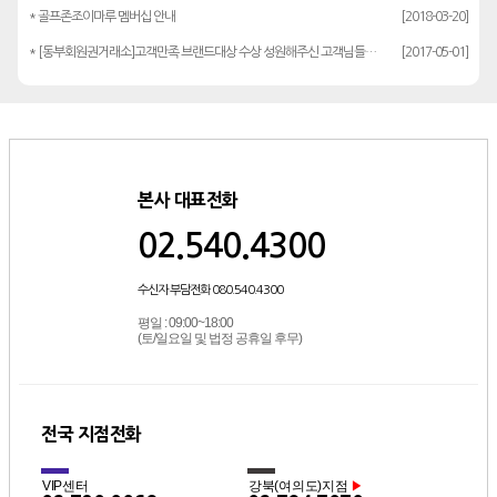
* 골프존조이마루 멤버십 안내
[2018-03-20]
* [동부회원권거래소]고객만족 브랜드대상 수상 성원해주신 고객님들께 감사드립…
[2017-05-01]
본사 대표전화
02.540.4300
수신자 부담전화 080.540.4300
평일 : 09:00~18:00
(토/일요일 및 법정 공휴일 후무)
전국 지점전화
VIP센터
강북(여의도)지점
▶