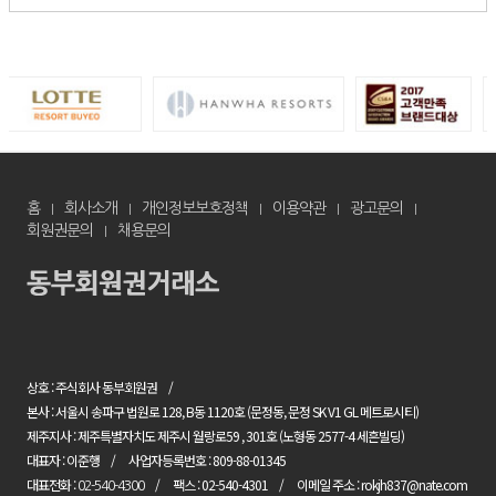
홈
회사소개
개인정보보호정책
이용약관
광고문의
회원권문의
채용문의
상호 : 주식회사 동부회원권
본사 : 서울시 송파구 법원로 128, B동 1120호 (문정동, 문정 SK V1 GL 메트로시티)
제주지사 : 제주특별자치도 제주시 월랑로59 , 301호 (노형동 2577-4 세흔빌딩)
대표자 : 이준행
사업자등록번호 : 809-88-01345
대표전화 :
팩스 : 02-540-4301
이메일 주소 : rokjh837@nate.com
02-540-4300