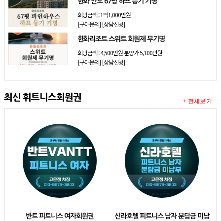
한화 안토 67평 하프 등기 기명
희망금액 :
1억1,000만원
[구매문의]
[상담신청]
한화리조트 스위트 회원제 무기명
희망금액 :
4,500만원 분양가 5,100만원
[구매문의]
[상담신청]
최신 휘트니스회원권
+ 전체보기
반트 피트니스 여자회원권
신라호텔 피트니스 남자 분담금 미납