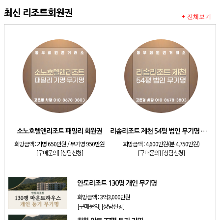
최신 리조트회원권
+ 전체보기
소노호텔앤리조트 패밀리 회원권
리솜리조트 제천 54평 법인 무기명 회원제
희망금액 :
기명 650만원 / 무기명 950만원
희망금액 :
4,600만원(분 4,750만원)
[구매문의]
[상담신청]
[구매문의]
[상담신청]
안토리조트 130평 개인 무기명
희망금액 :
3억3,000만원
[구매문의]
[상담신청]