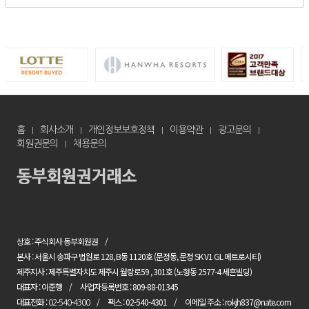
홈
회사소개
개인정보보호정책
이용약관
광고문의
회원권문의
채용문의
상호 : 주식회사 동부회원권
본사 : 서울시 송파구 법원로 128, B동 1120호 (문정동, 문정 SK V1 GL 메트로시티)
제주지사 : 제주특별자치도 제주시 월랑로59 , 301호 (노형동 2577-4 세흔빌딩)
대표자 : 이준행
사업자등록번호 : 809-88-01345
대표전화 :
팩스 : 02-540-4301
이메일 주소 : rokjh837@nate.com
02-540-4300