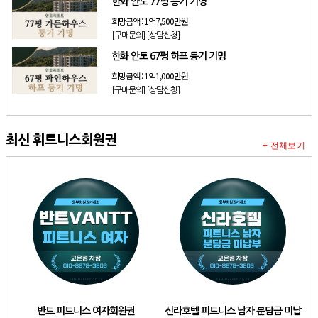
한화 안토 77평 등기 기명
희망금액 :
1억7,500만원
[구매문의]
[상담신청]
한화 안토 67평 하프 등기 기명
희망금액 :
1억1,000만원
[구매문의]
[상담신청]
최신 휘트니스회원권
+ 전체보기
반트 피트니스 여자회원권
신라호텔 피트니스 남자 분담금 미납