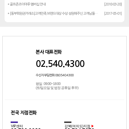
* 골프존조이마루 멤버십 안내
[2018-03-20]
* [동부회원권거래소]고객만족 브랜드대상 수상 성원해주신 고객님들께 감사드립…
[2017-05-01]
본사 대표전화
02.540.4300
수신자 부담전화 080.540.4300
평일 : 09:00~18:00
(토/일요일 및 법정 공휴일 후무)
전국 지점전화
VIP센터
강북(여의도)지점
▶