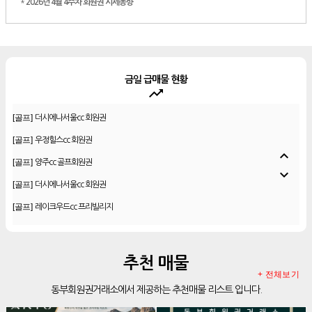
*
2026년 4월 4주차 회원권 시세동향
금일 급매물 현황
trending_up
[골프]
더시에나서울cc 회원권
[골프]
우정힐스cc 회원권
[골프]
양주cc 골프회원권
expand_less
[골프]
더시에나서울cc 회원권
expand_more
[골프]
레이크우드cc 프리빌리지
[골프]
신원CC 골프회원권
[골프]
비전힐스cc 골프회원권
[리조트]
추천 매물
리솜리조트 제천 54평 법인 무기명 회원제
+ 전체보기
[골프]
테디밸리cc 회원권 분양
동부회원권거래소에서 제공하는 추천매물 리스트 입니다.
[골프]
아름다운cc 회원권