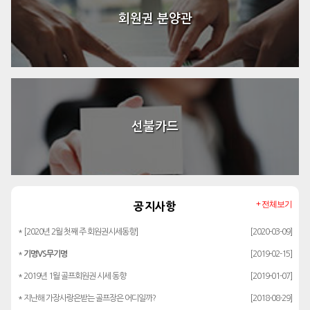
회원권 분양관
선불카드
+ 전체보기
공지사항
* [2020년 2월 첫째 주 회원권시세동향]
[2020-03-09]
*
기명VS무기명
[2019-02-15]
* 2019년 1월 골프회원권 시세 동향
[2019-01-07]
* 지난해 가장사랑은받는 골프장은 어디일까?
[2018-08-29]