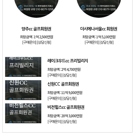
[리조트]
소노호텔앤리조트 스위트 등기 기명
[리조트]
금호리조트 28평 등기 기명
[골프]
양주cc 골프회원권
양주cc 골프회원권
더시에나서울cc 회원권
[골프]
더시에나서울cc 회원권
희망금액 :
1억 2,500만원
희망금액 :
1억 5,100만원
[골프]
레이크우드cc 프리빌리지
[구매문의]
[상담신청]
[구매문의]
[상담신청]
[골프]
신원CC 골프회원권
레이크우드cc 프리빌리지
희망금액 :
2억 4,700만원
[구매문의]
[상담신청]
신원CC 골프회원권
희망금액 :
11억 9,000만원
[구매문의]
[상담신청]
비전힐스cc 골프회원권
희망금액 :
20억 3,000만원
[구매문의]
[상담신청]