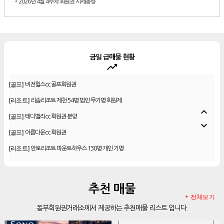
*
2026년 4월 4주차 회원권 시세동향
금일 급매물 현황
trending_up
[골프]
비전힐스cc 골프회원권
[리조트]
리솜리조트 제천 54평 법인 무기명 회원제
[골프]
테디밸리cc 회원권 분양
expand_less
[골프]
아름다운cc 회원권
expand_more
[리조트]
안토리조트 마운트하우스 130평 개인 기명
[리조트]
한화 안토 77평 등기 기명
[리조트]
한화 안토 67평 하프 등기 기명
[리조트]
한화리조트 스위트 회원제 무기명
추천 매물
[리조트]
+ 전체보기
소노 이그젝큐티브 회원제 무기명
동부회원권거래소에서 제공하는 추천매물 리스트 입니다.
[리조트]
소노호텔앤리조트 로얄 회원제 기명