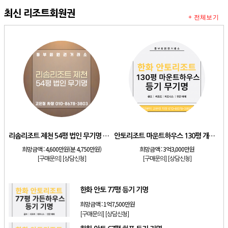
최신 리조트회원권
+ 전체보기
리솜리조트 제천 54평 법인 무기명 회원제
안토리조트 마운트하우스 130평 개인 기명
희망금액 :
4,600만원(분 4,750만원)
희망금액 :
3억3,000만원
[구매문의]
[상담신청]
[구매문의]
[상담신청]
한화 안토 77평 등기 기명
희망금액 :
1억7,500만원
[구매문의]
[상담신청]