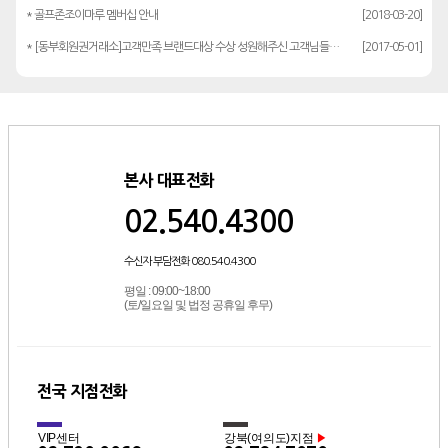
* 골프존조이마루 멤버십 안내
[2018-03-20]
* [동부회원권거래소]고객만족 브랜드대상 수상 성원해주신 고객님들께 감사드립…
[2017-05-01]
본사 대표전화
02.540.4300
수신자 부담전화 080.540.4300
평일 : 09:00~18:00
(토/일요일 및 법정 공휴일 후무)
전국 지점전화
VIP센터
강북(여의도)지점
▶