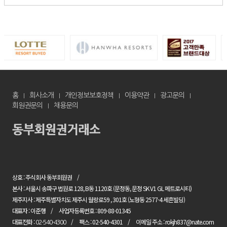
홈
회사소개
개인정보보호정책
이용약관
광고문의
회원권문의
채용문의
상호 : 주식회사 동부회원권
본사 : 서울시 송파구 법원로 128, B동 1120호 (문정동, 문정 SK V1 GL 메트로시티)
제주지사 : 제주특별자치도 제주시 월랑로59 , 301호 (노형동 2577-4 세흔빌딩)
대표자 : 이준행
사업자등록번호 : 809-88-01345
대표전화 :
팩스 : 02-540-4301
이메일 주소 : rokjh837@nate.com
02-540-4300