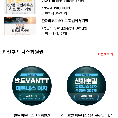
한화 안토 67평 하프 등기 기명
희망금액 :
1억1,000만원
[구매문의]
[상담신청]
한화리조트 스위트 회원제 무기명
희망금액 :
4,500만원 분양가 5,100만원
[구매문의]
[상담신청]
최신 휘트니스회원권
+ 전체보기
반트 피트니스 여자회원권
신라호텔 피트니스 남자 분담금 미납