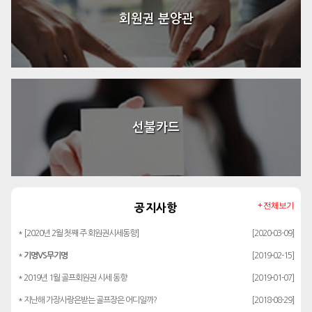
회원권 분양관
선불카드
+ 전체보기
공지사항
* [2020년 2월 첫째 주 회원권시세동향]
[2020-03-09]
*
기명VS무기명
[2019-02-15]
* 2019년 1월 골프회원권 시세 동향
[2019-01-07]
* 지난해 가장사랑은받는 골프장은 어디일까?
[2018-08-29]