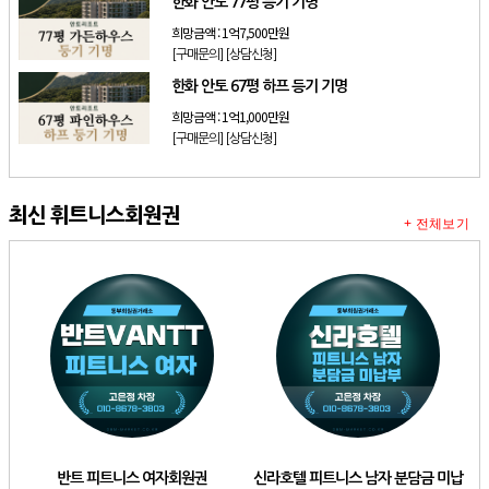
한화 안토 77평 등기 기명
희망금액 :
1억7,500만원
[구매문의]
[상담신청]
한화 안토 67평 하프 등기 기명
희망금액 :
1억1,000만원
[구매문의]
[상담신청]
최신 휘트니스회원권
+ 전체보기
반트 피트니스 여자회원권
신라호텔 피트니스 남자 분담금 미납