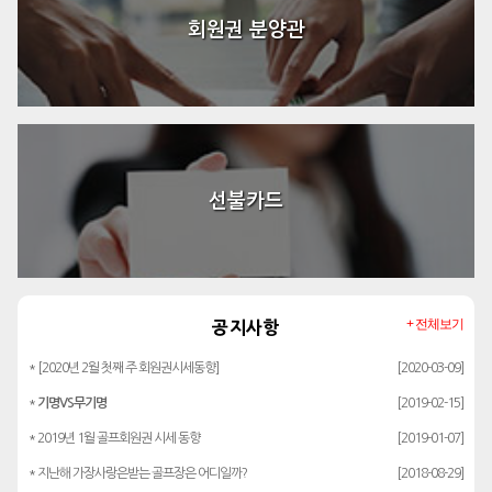
회원권 분양관
선불카드
+ 전체보기
공지사항
* [2020년 2월 첫째 주 회원권시세동향]
[2020-03-09]
*
기명VS무기명
[2019-02-15]
* 2019년 1월 골프회원권 시세 동향
[2019-01-07]
* 지난해 가장사랑은받는 골프장은 어디일까?
[2018-08-29]