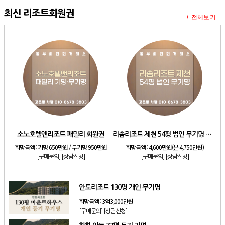
최신 리조트회원권
+ 전체보기
소노호텔앤리조트 패밀리 회원권
리솜리조트 제천 54평 법인 무기명 회원제
희망금액 :
기명 650만원 / 무기명 950만원
희망금액 :
4,600만원(분 4,750만원)
[구매문의]
[상담신청]
[구매문의]
[상담신청]
안토리조트 130평 개인 무기명
희망금액 :
3억3,000만원
[구매문의]
[상담신청]