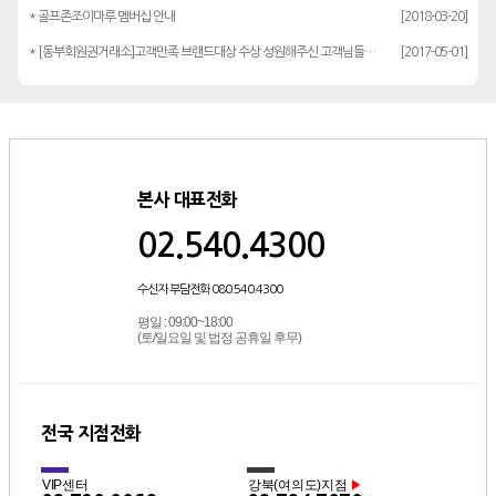
* 골프존조이마루 멤버십 안내
[2018-03-20]
* [동부회원권거래소]고객만족 브랜드대상 수상 성원해주신 고객님들께 감사드립…
[2017-05-01]
본사 대표전화
02.540.4300
수신자 부담전화 080.540.4300
평일 : 09:00~18:00
(토/일요일 및 법정 공휴일 후무)
전국 지점전화
VIP센터
강북(여의도)지점
▶