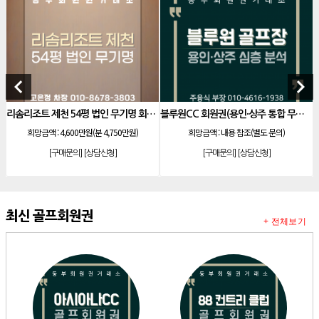
[골프]
비전힐스cc 골프회원권
[리조트]
리솜리조트 제천 54평 법인 무기명 회원제
[골프]
테디밸리cc 회원권 분양
[골프]
아름다운cc 회원권
keyboard_arrow_left
keyboard_arrow_right
[리조트]
안토리조트 130평 개인 무기명
리솜리조트 제천 54평 법인 무기명 회원제
블루원CC 회원권(용인·상주 통합 무기명)
[리조트]
한화 안토 77평 등기 기명
희망금액 :
4,600만원(분 4,750만원)
희망금액 :
내용 참조(별도 문의)
[리조트]
한화 안토 67평 하프 등기 기명
[구매문의]
[상담신청]
[구매문의]
[상담신청]
[리조트]
한화리조트 스위트 회원제 무기명
[리조트]
소노 이그젝큐티브 회원제 무기명
[리조트]
소노호텔앤리조트 로얄 회원제 기명
최신 골프회원권
+ 전체보기
[리조트]
소노호텔앤리조트 로얄 회원제 기명
[리조트]
소노호텔앤리조트 로얄 등기 기명
[리조트]
소노호텔앤리조트 골드 회원제 무기명
[리조트]
소노호텔앤리조트 골드 등기 기명