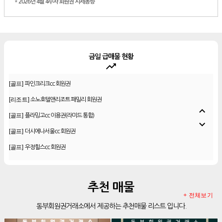
*
2026년 4월 4주차 회원권 시세동향
금일 급매물 현황
trending_up
[골프]
비전힐스cc 회원권
[골프]
파인크리크cc 회원권
[리조트]
소노호텔앤리조트 패밀리 회원권
expand_less
[골프]
플라밍고cc 이용권(라미드 통합)
expand_more
[골프]
더시에나서울cc 회원권
[골프]
우정힐스cc 회원권
[골프]
양주cc 골프회원권
[골프]
더시에나서울cc 회원권
추천 매물
[골프]
레이크우드cc 프리빌리지
+ 전체보기
동부회원권거래소에서 제공하는 추천매물 리스트 입니다.
[골프]
신원CC 골프회원권