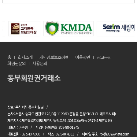
홈
회사소개
개인정보보호정책
이용약관
광고문의
회원권문의
채용문의
상호 : 주식회사 동부회원권
본사 : 서울시 송파구 법원로 128, B동 1120호 (문정동, 문정 SK V1 GL 메트로시티)
제주지사 : 제주특별자치도 제주시 월랑로59 , 301호 (노형동 2577-4 세흔빌딩)
대표자 : 이준행
사업자등록번호 : 809-88-01345
대표전화 :
팩스 : 02-540-4301
이메일 주소 : rokjh837@nate.com
02-540-4300