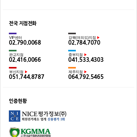
전국 지점전화
VIP센터
강북(여의도)지점
▶
02.790.0068
02.784.7070
판교지점
중부지점
▶
02.416.0066
041.533.4303
부산지점
제주지점
▶
▶
051.744.8787
064.792.5465
인증현황