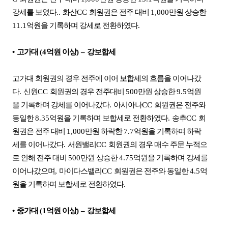
강세를 보였다
..
화산
CC
회원권은 전주 대비
1,000
만원 상승한
11.1
억원을 기록하며 강세로 전환하였다
.
•
고가대
(4
억원 이상
)
–
강보합세
고가대 회원권의 경우 전주에 이어 보합세의 흐름을 이어나갔
다
.
신원
CC
회원권의 경우 전주대비
500
만원 상승한
9.5
억원
을 기록하며 강세를 이어나갔다
.
아시아나
CC
회원권은 전주와
동일한
8.35
억원을 기록하며 보합세로 전환하였다
.
송추
CC
회
원권은 전주 대비
1,000
만원 하락한
7.7
억원을 기록하며 하락
세를 이어나갔다
.
서원밸리
CC
회원권의 경우 매수 주문 누적으
로 인해 전주 대비
500
만원 상승한
4.75
억원을 기록하며 강세를
이어나갔으며
,
마이다스밸리
CC
회원권은 전주와 동일한
4.5
억
원을 기록하며 보합세로 전환하였다
.
•
중가대
(1
억원 이상
)
–
강보합세