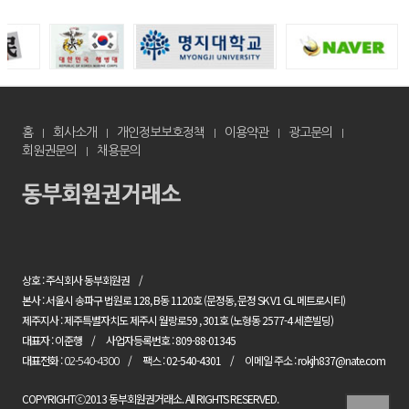
홈
회사소개
개인정보보호정책
이용약관
광고문의
회원권문의
채용문의
상호 : 주식회사 동부회원권
본사 : 서울시 송파구 법원로 128, B동 1120호 (문정동, 문정 SK V1 GL 메트로시티)
제주지사 : 제주특별자치도 제주시 월랑로59 , 301호 (노형동 2577-4 세흔빌딩)
대표자 : 이준행
사업자등록번호 : 809-88-01345
대표전화 :
팩스 : 02-540-4301
이메일 주소 : rokjh837@nate.com
02-540-4300
COPYRIGHTⓒ2013 동부회원권거래소. All RIGHTS RESERVED.