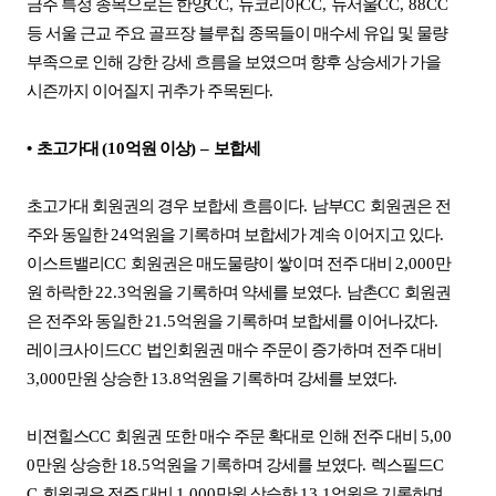
금주 특정 종목으로는 한양
CC,
뉴코리아
CC,
뉴서울
CC, 88CC
등 서울 근교 주요 골프장 블루칩 종목들이 매수세 유입 및 물량
부족으로 인해 강한 강세 흐름을 보였으며 향후 상승세가 가을
시즌까지 이어질지 귀추가 주목된다
.
•
초고가대
(10
억원 이상
)
–
보합세
초고가대 회원권의 경우 보합세 흐름이다
.
남부
CC
회원권은 전
주와 동일한
24
억원을 기록하며 보합세가 계속 이어지고 있다
.
이스트밸리
CC
회원권은 매도물량이 쌓이며 전주 대비
2,000
만
원 하락한
22.3
억원을 기록하며 약세를 보였다
.
남촌
CC
회원권
은 전주와 동일한
21.5
억원을 기록하며 보합세를 이어나갔다
.
레이크사이드
CC
법인회원권 매수 주문이 증가하며 전주 대비
3,000
만원 상승한
13.8
억원을 기록하며 강세를 보였다
.
비젼힐스
CC
회원권 또한 매수 주문 확대로 인해 전주 대비
5,00
0
만원 상승한
18.5
억원을 기록하며 강세를 보였다
.
렉스필드
C
C
회원권은 전주 대비
1,000
만원 상승한
13.1
억원을 기록하며