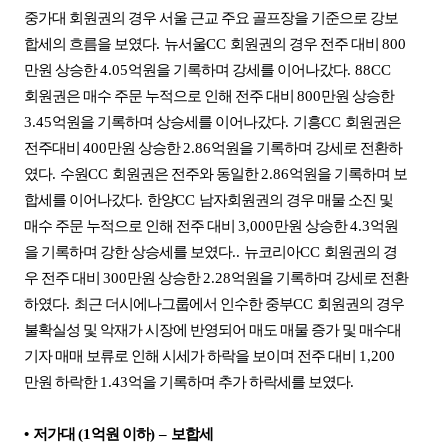
중가대 회원권의 경우 서울 근교 주요 골프장을 기준으로 강보
합세의 흐름을 보였다
.
뉴서울
CC
회원권의 경우 전주 대비
800
만원 상승한
4.05
억원을 기록하며 강세를 이어나갔다
. 88CC
회원권은 매수 주문 누적으로 인해 전주 대비
800
만원 상승한
3.45
억원을 기록하며 상승세를 이어나갔다
.
기흥
CC
회원권은
전주대비
400
만원 상승한
2.86
억원을 기록하며 강세로 전환하
였다
.
수원
CC
회원권은 전주와 동일한
2.86
억원을 기록하며 보
합세를 이어나갔다
.
한양
CC
남자회원권의 경우 매물 소진 및
매수 주문 누적으로 인해 전주 대비
3,000
만원 상승한
4.3
억원
을 기록하며 강한 상승세를 보였다
..
뉴코리아
CC
회원권의 경
우 전주 대비
300
만원 상승한
2.28
억원을 기록하며 강세로 전환
하였다
.
최근 더시에나그룹에서 인수한 중부
CC
회원권의 경우
불확실성 및 악재가 시장에 반영되어 매도 매물 증가 및 매수대
기자 매매 보류로 인해 시세가 하락을 보이며 전주 대비
1,200
만원 하락한
1.43
억을 기록하며 추가 하락세를 보였다
.
•
저가대
(1
억원 이하
)
–
보합세