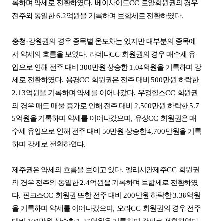
록하며 약세로 전환하였다
.
베이사이드
CC
로얄회원권의 경우
전주와 동일한
6.2
억원을 기록하며 보합세로 전환하였다
.
충청
·
강원권의 경우 종목별 온도차는 있지만 대부분의 종목에
서 약세의 흐름을 보였다
.
라데나
CC
회원권의 경우 매수세 유
입으로 인해 전주 대비
300
만원 상승한
1.04
억원을 기록하며 강
세로 전환하였다
.
용평
CC
회원권은 전주 대비
500
만원 하락한
2.13
억원을 기록하며 약세를 이어나갔다
.
우정힐스
CC
회원권
의 경우 매도 매물 증가로 인해 전주 대비
2,500
만원 하락한
5.7
5
억원을 기록하며 약세를 이어나갔으며
,
유성
CC
회원권은 매
수세 유입으로 인해 전주 대비
50
만원 상승한
4,700
만원을 기록
하며 강세로 전환하였다
.
제주권은 약세의 흐름을 보이고 있다
.
엘리시안제주
CC
회원권
의 경우 전주와 동일한
2.4
억원을 기록하며 보합세로 전환하였
다
.
핀크스
CC
회원권 또한 전주 대비
200
만원 하락한
3.38
억원
을 기록하며 약세를 이어나갔으며
,
오라
CC
회원권의 경우 전주