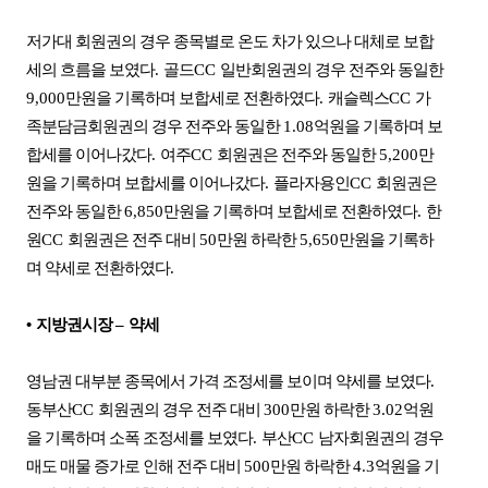
저가대 회원권의 경우 종목별로 온도 차가 있으나 대체로 보합
세의 흐름을 보였다
.
골드
CC
일반회원권의 경우 전주와 동일한
9,000
만원을 기록하며 보합세로 전환하였다
.
캐슬렉스
CC
가
족분담금회원권의 경우 전주와 동일한
1.08
억원을 기록하며 보
합세를 이어나갔다
.
여주
CC
회원권은 전주와 동일한
5,200
만
원을 기록하며 보합세를 이어나갔다
.
플라자용인
CC
회원권은
전주와 동일한
6,850
만원을 기록하며 보합세로 전환하였다
.
한
원
CC
회원권은 전주 대비
50
만원 하락한
5,650
만원을 기록하
며 약세로 전환하였다
.
•
지방권시장
–
약세
영남권 대부분 종목에서 가격 조정세를 보이며 약세를 보였다
.
동부산
CC
회원권의 경우 전주 대비
300
만원 하락한
3.02
억원
을 기록하며 소폭 조정세를 보였다
.
부산
CC
남자회원권의 경우
매도 매물 증가로 인해 전주 대비
500
만원 하락한
4.3
억원을 기