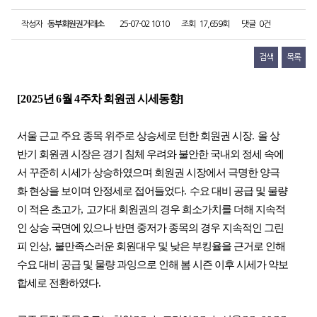
작성자
동부회원권거래소
25-07-02 10:10
조회
17,659회
댓글
0건
검색
목록
[2025
년
6
월
4
주차 회원권 시세동향
]
서울 근교 주요 종목 위주로 상승세로 턴한 회원권 시장
.
올 상
반기 회원권 시장은 경기 침체 우려와 불안한 국내외 정세 속에
서 꾸준히 시세가 상승하였으며 회원권 시장에서 극명한 양극
화 현상을 보이며 안정세로 접어들었다
.
수요 대비 공급 및 물량
이 적은 초고가
,
고가대 회원권의 경우 희소가치를 더해 지속적
인 상승 국면에 있으나 반면 중저가 종목의 경우 지속적인 그린
피 인상
,
불만족스러운 회원대우 및 낮은 부킹율을 근거로 인해
수요 대비 공급 및 물량 과잉으로 인해 봄 시즌 이후 시세가 약보
합세로 전환하였다
.