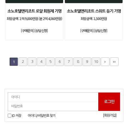
소노호텔앤리조트 로얄 회원제 기명
소노호텔앤리조트 스위트 등기 기명
희망금액 :
1억 9,000만원 (분 2억 4,560만원)
희망금액 :
1,500만원
[구매문의]
[상담신청]
[구매문의]
[상담신청]
2
3
4
5
6
7
8
9
10
1
[회원가입]
ID 저장
아이디/비밀번호 찾기