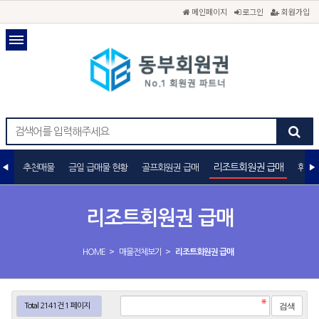
메인페이지
로그인
회원가입
리조트회원권 급매
추천매물
금일 급매물 현황
골프회원권 급매
휘트
리조트회원권 급매
>
>
HOME
매물전체보기
리조트회원권 급매
Total 2141건
1 페이지