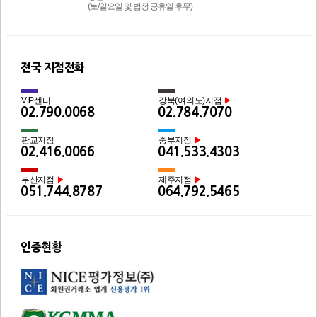
(토/일요일 및 법정 공휴일 후무)
전국 지점전화
VIP센터
강북(여의도)지점
▶
02.790.0068
02.784.7070
판교지점
중부지점
▶
02.416.0066
041.533.4303
부산지점
제주지점
▶
▶
051.744.8787
064.792.5465
인증현황