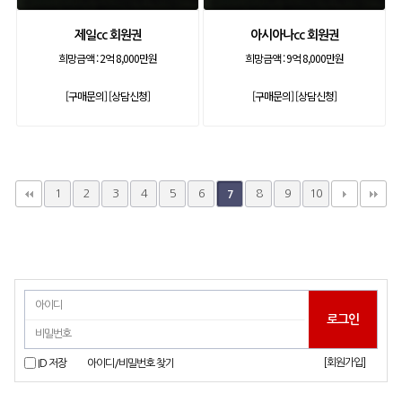
제일cc 회원권
아시아나cc 회원권
희망금액 :
2억 8,000만원
희망금액 :
9억 8,000만원
[구매문의]
[상담신청]
[구매문의]
[상담신청]
1
2
3
4
5
6
8
9
10
7
[회원가입]
ID 저장
아이디/비밀번호 찾기