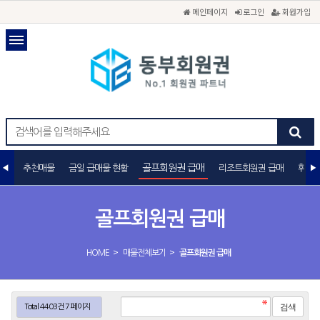
메인페이지
로그인
회원가입
골프회원권 급매
추천매물
금일 급매물 현황
리조트회원권 급매
휘트니
골프회원권 급매
>
>
HOME
매물전체보기
골프회원권 급매
Total 4403건
7 페이지