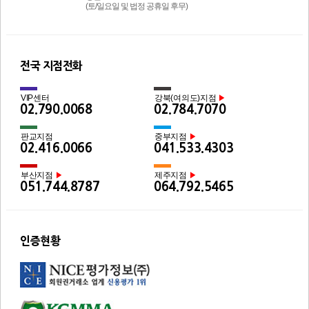
(토/일요일 및 법정 공휴일 후무)
전국 지점전화
VIP센터
강북(여의도)지점
▶
02.790.0068
02.784.7070
판교지점
중부지점
▶
02.416.0066
041.533.4303
부산지점
제주지점
▶
▶
051.744.8787
064.792.5465
인증현황